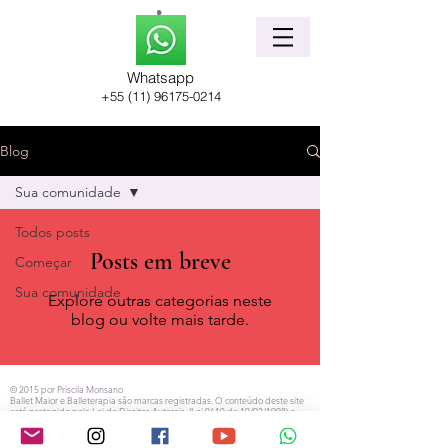
Whatsapp
+55 (11) 96175-0214
Blog
Sua comunidade
Todos posts
Posts em breve
Começar
Sua comunidade
Explore outras categorias neste
blog ou volte mais tarde.
© 2015 por Priscila Monsano​
Ballet Maior e Balleterapia são marcas registradas. O conteúdo deste site
está protegido pela Lei de Direitos Autorais. (Lei 9610 de 19/02/1998) e
sua reprodução total ou parcial é proibida nos termos da Lei.
Fotografia na home page: Héctor Guinez