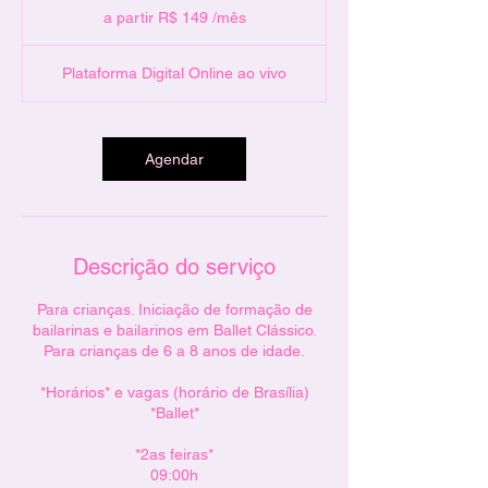
r
partir
a partir R$ 149 /mês
R$
a
149
ç
/mês
ã
Plataforma Digital Online ao vivo
o
v
a
r
Agendar
i
a
Descrição do serviço
Para crianças. Iniciação de formação de
bailarinas e bailarinos em Ballet Clássico.
Para crianças de 6 a 8 anos de idade.
*Horários* e vagas (horário de Brasília)
*Ballet*
*2as feiras*
09:00h