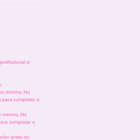
profissional e
.
no mínimo. No
 para completar o
o mínimo. No
ara completar o
itar antes do