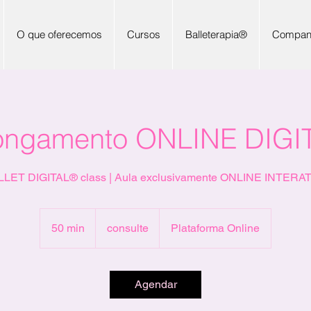
O que oferecemos
Cursos
Balleterapia®
Compan
ongamento ONLINE DIGI
LET DIGITAL® class | Aula exclusivamente ONLINE INTERA
consulte
50 min
5
consulte
Plataforma Online
0
m
i
Agendar
n