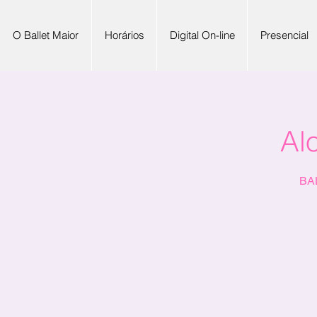
O Ballet Maior
Horários
Digital On-line
Presencial
Al
BAL